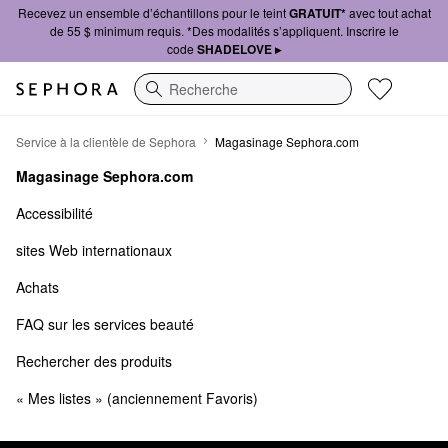
Recevez un ensemble d’échantillons pour le teint
GRATUIT*
avec tout achat
de 55 $ minimum requis. *Des modalités s’appliquent. Inscrire le
code
SHADELOVE ▸
Recherche
Magasinage Sephora.com
Service à la clientèle de Sephora
Magasinage Sephora.com
Magasinage Sephora.com
Accessibilité
sites Web internationaux
Achats
FAQ sur les services beauté
Rechercher des produits
« Mes listes » (anciennement Favoris) 