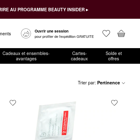
RIRE AU PROGRAMME BEAUTY INSIDER ▸
Ouvrir une session
ements
pour profiter de l’expédition GRATUITE
Cadeaux et ensembles-
Cartes-
Solde et
avantages
cadeaux
offres
Trier par
:
Pertinence