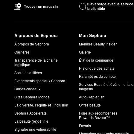
Vous devriez utiliser les tampons exfoliants
ultrapuissants
,
univ
Clavardage avec le service
Trouver un magasin
la clientèle
Faut-il laver la peau après le gommage Dr. Dennis Gross?
Ne rincez pas après les gommages quotidiens Dr. Dennis Gros
Faut-il hydrater la peau après le gommage Dr. Dennis Gro
Oui! Nous vous suggérons de compléter votre rituel avec un sé
À propos de Sephora
Mon Sephora
Les produits Dr. Dennis Gross sont-ils purs et sains?
À propos de Sephora
Membre Beauty Insider
Tous les produits topiques Dr. Dennis Gross ont obtenu le sea
Carrières
Galerie
nocifs.
Transparence de la chaîne
État de la commande
logistique
Historique des achats
Sociétés affiliées
Paramètres du compte
Événements spéciaux Sephora
Services Beauté et événements e
Cartes-cadeaux
magasin
Sites Sephora Monde
Auto-Replenish
La diversité, l’équité et l’inclusion
Offres beauté
Sephora Accelerate
Foire aux récompenses
Rewards Bazaar™
La beauté (re)définie
Favoris
Signaler une vulnérabilité
Magasiner dans votre magasin