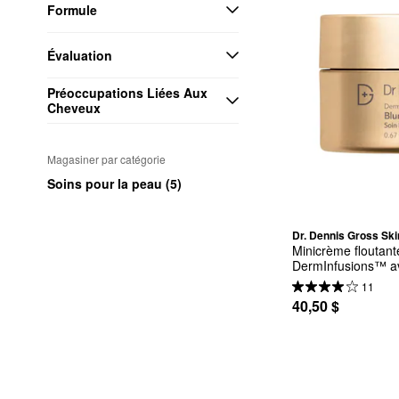
Formule
Évaluation
Préoccupations Liées Aux 
Cheveux
Magasiner par catégorie
Soins pour la peau (5)
Dr. Dennis Gross Sk
Minicrème floutante
DermInfusions™ ave
peptides
11
40,50 $