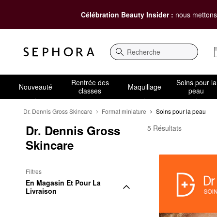
Célébration Beauty Insider :
nous mettons 
Recherche
Rentrée des
Soins pour la
Nouveauté
Maquillage
classes
peau
Dr. Dennis Gross Skincare
Format miniature
Soins pour la peau
Dr. Dennis Gross 
Dr. Dennis Gross Skin
5 Résultats
Skincare
Filtres
En Magasin Et Pour La 
Livraison