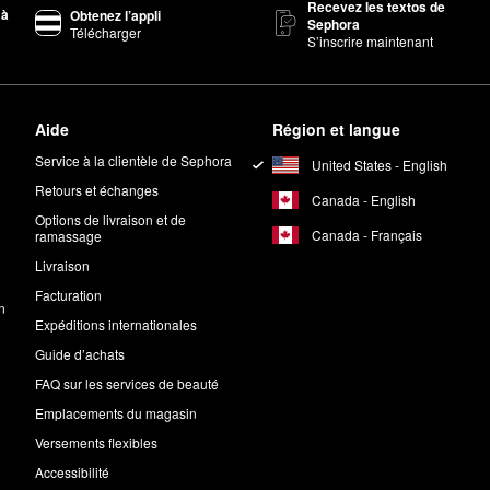
Recevez les textos de
ersels
ou
quotidien ultra doux
une fois par jour pour obtenir les meilleur
 à
Obtenez l’appli
Sephora
Télécharger
S’inscrire maintenant
s Skincare.
ss?
rum et un hydratant de votre choix.
Aide
Région et langue
Service à la clientèle de Sephora
United States - English
u
Pur et sain Sephora
. Cela signifie que les formules sont exemptes d’i
Retours et échanges
Canada - English
Options de livraison et de
Canada - Français
ramassage
Livraison
Facturation
n
Expéditions internationales
Guide d’achats
FAQ sur les services de beauté
Emplacements du magasin
Versements flexibles
Accessibilité