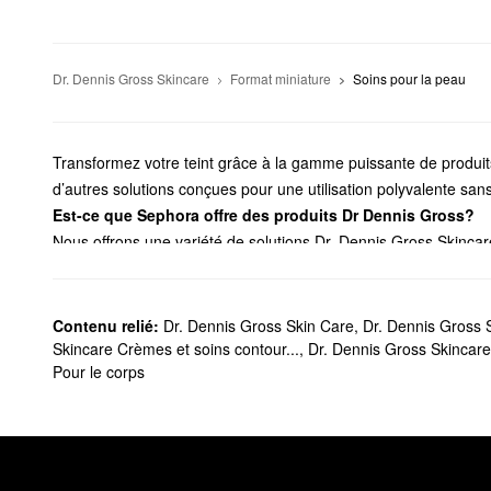
Dr. Dennis Gross Skincare
Format miniature
Soins pour la peau
Transformez votre teint grâce à la gamme puissante de produits
d’autres solutions conçues pour une utilisation polyvalente sans 
Est-ce que Sephora offre des produits Dr Dennis Gross?
Nous offrons une variété de solutions Dr. Dennis Gross Skincare
ensemble d’
exfoliants pour le visage
qui changeront la donne
formules perfectrices, les essentiels hydratants, les essentiels 
Quels sont les meilleurs vendeurs parmi les produits Dr. 
Contenu relié:
Dr. Dennis Gross Skin Care
,
Dr. Dennis Gross S
L’
exfoliant quotidien universel Alpha Beta®
de Dr. Dennis Gross 
Skincare Crèmes et soins contour...
,
Dr. Dennis Gross Skincar
Pour le corps
et rétablir l’équilibre de la peau, cette solution puissante en 
lisse.
Composé de sept acides différents, l’
exfoliant quotidien ultrap
rides et des cicatrices d’acné pour un aspect plus jeune et plus
Peut-on utiliser les tampons de gommage Dr. Dennis Gross