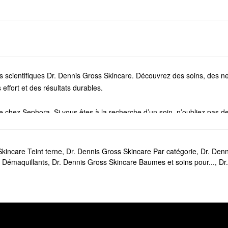
 scientifiques Dr. Dennis Gross Skincare. Découvrez des soins, des net
effort et des résultats durables.
 chez Sephora. Si vous êtes à la recherche d’un soin, n’oubliez pas de
. Nous avons également de nombreux
sérums
Dr. Dennis Gross Skincare
raffermissants, les essentiels correcteurs et plus encore.
Dennis Gross Skincare?
kincare Teint terne
,
Dr. Dennis Gross Skincare Par catégorie
,
Dr. Denn
Skincare est un produit très populaire que vous allez adorer. Idéale po
e Démaquillants
,
Dr. Dennis Gross Skincare Baumes et soins pour...
,
Dr
deux étapes permet également de désobstruer les pores une fois pour tout
uissant Alpha Beta®
est un autre produit populaire qui aide à minimiser 
 ferme.
 tous les jours?