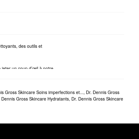
toyants, des outils et
 jeter un coup d’œil à notre
 à explorer. Parcourez les
is Gross Skincare Soins imperfections et...
,
Dr. Dennis Gross
ur remédier à l’aspect terne
. Dennis Gross Skincare Hydratants
,
Dr. Dennis Gross Skincare
es et d’obtenir un teint plus
l’apparence des ridules, des