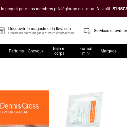
le paquet pour nos membres privilégié(e)s du 1er au 31 août.
S’INSC
Découvrir le magasin et la livraison
Services et évén
Choisissez votre magasin et votre emplacement
Bain et
Format
Parfums
Cheveux
Marques
corps
mini
care Soins pour la peau