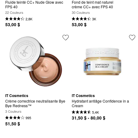
Fluide teinté CC+ Nude Glow avec 
Fond de teint mat naturel 
FPS 40
crème CC+ avec FPS 40
22 Couleurs
30 Couleurs
2,8K
3K
53,00 $
53,00 $
IT Cosmetics
IT Cosmetics
Crème correctrice neutralisante Bye 
Hydratant antiâge Confidence in a 
Bye Redness™
Cream
3 Couleurs
5,4K
31,50 $ - 80,00 $
995
51,50 $