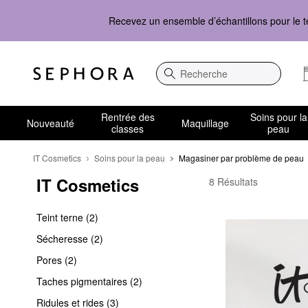
Recevez un ensemble d’échantillons pour le t
Recherche
Rentrée des
Soins pour la
Nouveauté
Maquillage
classes
peau
IT Cosmetics
Soins pour la peau
Magasiner par problème de peau
IT Cosmetics
IT Cosmetics Magasin
8 Résultats
Teint terne (2)
Sécheresse (2)
Pores (2)
Taches pigmentaires (2)
Ridules et rides (3)