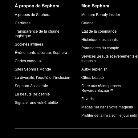
À propos de Sephora
Mon Sephora
À propos de Sephora
Membre Beauty Insider
Carrières
Galerie
Transparence de la chaîne
État de la commande
logistique
Historique des achats
Sociétés affiliées
Paramètres du compte
Événements spéciaux Sephora
Services Beauté et événements e
Cartes-cadeaux
magasin
Sites Sephora Monde
Auto-Replenish
La diversité, l’équité et l’inclusion
Offres beauté
Sephora Accelerate
Foire aux récompenses
Rewards Bazaar™
La beauté (re)définie
Favoris
Signaler une vulnérabilité
Magasiner dans votre magasin
Profiter de la livraison le jour mê