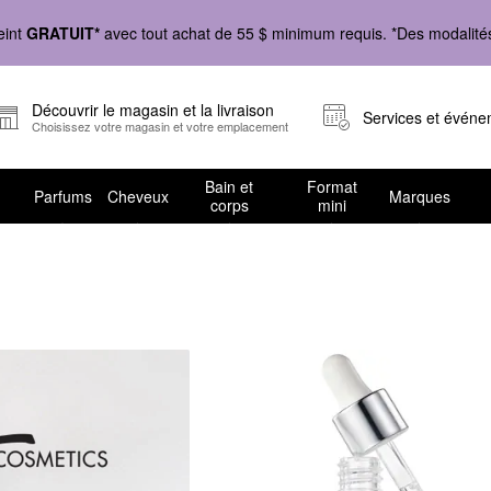
eint
GRATUIT*
avec tout achat de 55 $ minimum requis. *Des modalités 
Découvrir le magasin et la livraison
Services et évén
Choisissez votre magasin et votre emplacement
Bain et
Format
Parfums
Cheveux
Marques
corps
mini
er par problème de peau