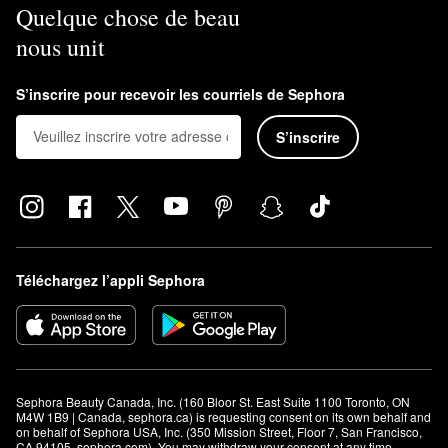
Quelque chose de beau
à quatre mois.
nous unit
S’inscrire pour recevoir les courriels de Sephora
S’inscrire
Téléchargez l’appli Sephora
Sephora Beauty Canada, Inc. (160 Bloor St. East Suite 1100 Toronto, ON 
M4W 1B9 | Canada, sephora.ca) is requesting consent on its own behalf and 
on behalf of Sephora USA, Inc. (350 Mission Street, Floor 7, San Francisco, 
CA 94105, sephora.com). You may withdraw your consent at any time.