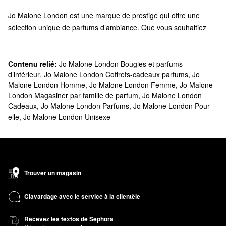
Jo Malone London est une marque de prestige qui offre une
sélection unique de parfums d’ambiance. Que vous souhaitiez
aller vers des bougies apaisantes ou des parfums enjoués,
Jo Malone London a des parfums de haute qualité pour toutes
les préférences.
Contenu relié:
Jo Malone London Bougies et parfums
d’intérieur
,
Jo Malone London Coffrets-cadeaux parfums
,
Jo
Sephora offre-t-elle des produits Jo Malone London?
Malone London Homme
,
Jo Malone London Femme
,
Jo Malone
Nous offrons de nombreux produits Jo Malone London chez
London Magasiner par famille de parfum
,
Jo Malone London
Sephora. À la recherche de ce qui deviendra votre nouveau
Cadeaux
,
Jo Malone London Parfums
,
Jo Malone London Pour
parfum préféré? Notre gamme déborde de
parfums
frais, de
elle
,
Jo Malone London Unisexe
parfums floraux, d’options chaleureuses et épicées, et plus
encore. Vous cherchez une eau de Cologne? Vous trouverez ce
qu’il vous faut parmi notre sélection de
parfum pour hommes
.
Créez l’ambiance que vous voulez sans effort grâce au
chandelles et parfum d’ambiance
de Jo Malone. Si vous
Trouver un magasin
recherchez un arôme plus durable, assurez-vous de jeter un
coup d’œil à leur assortiment de diffuseurs élégants.
Clavardage avec le service à la clientèle
Quels sont les meilleurs vendeurs parmi les produits
Recevez les textos de Sephora
Jo Malone London?