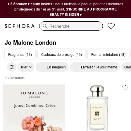
Célébration Beauty Insider :
nous mettons le paquet pour nos membres
privilégié(e)s du 1er au 31 août.
S’INSCRIRE AU PROGRAMME
BEAUTY INSIDER ▸
Recherche
Jo Malone London
Fragrance (63)
Cadeaux de prestige (49)
Format miniature (18)
Trier
En magasin
Livraison le jour même
Gam
63 Résultats
Jo Malone London