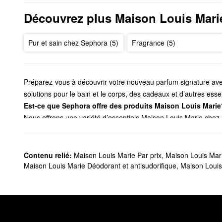
Découvrez plus Maison Louis Mari
Pur et sain chez Sephora (5)
Fragrance (5)
Préparez-vous à découvrir votre nouveau parfum signature ave
solutions pour le bain et le corps, des cadeaux et d’autres essen
Est-ce que Sephora offre des produits Maison Louis Marie
Nous offrons une variété d’essentiels Maison Louis Marie chez
faut avec notre sélection de produits tropicaux, de mélanges pai
À la recherche d’un nouveau
parfum
? Maison Louis Marie offre
entre les deux.
Contenu relié:
Maison Louis Marie Par prix
,
Maison Louis Mari
Pour partager votre amour avec un ami, jetez un coup d’œil à n
Maison Louis Marie Déodorant et antisudorifique
,
Maison Louis
préférés partout où vous allez grâce aux vaporisateurs de voya
Quels sont les meilleurs vendeurs de Maison Louis Marie
L’
eau de parfum No.04 Bois de Balincourt
et l’
huile de parfum N
Parmi les autres choix populaires se trouve l’
eau de parfum No.