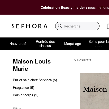
Célébration Beauty Insider :
nous mettons 
Recherche
Rentrée des
Soins pour la
Nouveauté
Maquillage
classes
peau
Maison Louis 
Maison Louis Marie
5 Résultats
Marie
Pur et sain chez Sephora (5)
Fragrance (5)
Bain et corps (2)
Filtres