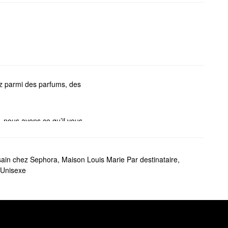
z parmi des parfums, des
, nous avons ce qu’il vous
umes et tout ce qui se trouve
sain chez Sephora
,
Maison Louis Marie Par destinataire
,
ssi apporter vos parfums
 Unisexe
Louis Marie.
 Fond
.