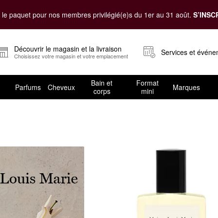
le paquet pour nos membres privilégié(e)s du 1er au 31 août.
S’INSC
Découvrir le magasin et la livraison
Services et évén
Choisissez votre magasin et votre emplacement
Bain et
Format
Parfums
Cheveux
Marques
corps
mini