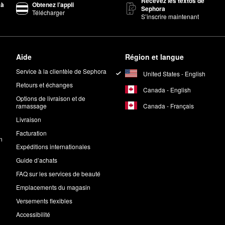
Recevez les textos de
 à
Obtenez l’appli
Sephora
Télécharger
 Maison Louis Marie sont des fragrances de bois de santal avec des n
S’inscrire maintenant
au de parfum
ou de l’
huile parfumée
No.04 Bois de Balincourt de Mais
Aide
Région et langue
ine?
Service à la clientèle de Sephora
United States - English
sponsable
. Cela signifie que les formules de la marque sont exemptes d’
Retours et échanges
Canada - English
Options de livraison et de
Canada - Français
ramassage
Livraison
Facturation
n
Expéditions internationales
Guide d’achats
FAQ sur les services de beauté
Emplacements du magasin
Versements flexibles
Accessibilité