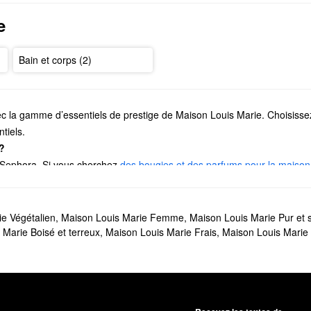
e
Bain et corps (2)
c la gamme d’essentiels de prestige de Maison Louis Marie. Choisisse
tiels.
?
 Sephora. Si vous cherchez
des bougies et des parfums pour la maison
sibles de lavande et d’options terreuses inspirées de l’extérieur.
 des fleurs intemporelles, des choix boisés chauds, des mélanges d’agr
e Végétalien
,
Maison Louis Marie Femme
,
Maison Louis Marie Pur et 
otre collection
d’ensembles-cadeaux et d’échantillons
. Vous pouvez au
 Marie Boisé et terreux
,
Maison Louis Marie Frais
,
Maison Louis Marie
ge et aux applicateurs à bille de Maison Louis Marie.
?
o.04 Bois de Balincourt
sont les essentiels les plus vendus de Maison 
09 Vallée de Farney
et la savoureuse
huile de parfum No.02 Le Long