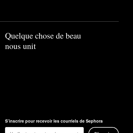
otes épicées de cannelle, de
on Louis Marie.
Quelque chose de beau
nous unit
ingrédients ayant des effets
S’inscrire pour recevoir les courriels de Sephora