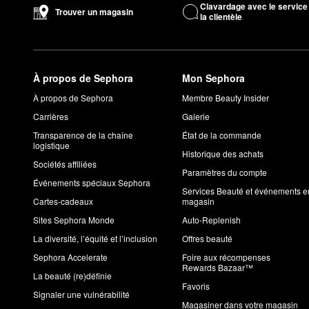
À quoi ressemble l’odeur de No. 4 de Maison Louis Marie?
Clavardage avec le service
Trouver un magasin
la clientèle
L’eau de parfum
et l’
huile parfumée
No.04 Bois de Balincourt de
muscade et de vétiver terreux.
Est-ce que le No. 4 de Maison Louis Marie est unisexe?
Quel que soit le sexe, n’importe qui peut porter et profiter de l’
e
À propos de Sephora
Mon Sephora
Est-ce que Maison Louis Marie est une marque pure et sa
À propos de Sephora
Membre Beauty Insider
Maison Louis Marie a obtenu notre sceau
Pur et sain et écore
Carrières
Galerie
potentiellement nocifs sur la santé et l’environnement.
Transparence de la chaîne
État de la commande
logistique
Historique des achats
Sociétés affiliées
Paramètres du compte
Événements spéciaux Sephora
Services Beauté et événements e
Cartes-cadeaux
magasin
Sites Sephora Monde
Auto-Replenish
La diversité, l’équité et l’inclusion
Offres beauté
Sephora Accelerate
Foire aux récompenses
Rewards Bazaar™
La beauté (re)définie
Favoris
Signaler une vulnérabilité
Magasiner dans votre magasin