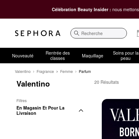
Célébration Beauty Insider :
nous mettons 
Recherche
Rentrée des
Soins pour la
Nouveauté
Maquillage
classes
peau
Valentino
Fragrance
Femme
Parfum
Valentino
Valentino Parfum
20 Résultats
Filtres
En Magasin Et Pour La 
Livraison