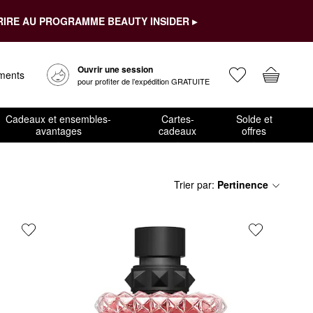
RIRE AU PROGRAMME BEAUTY INSIDER ▸
Ouvrir une session
ements
pour profiter de l’expédition GRATUITE
Cadeaux et ensembles-
Cartes-
Solde et
avantages
cadeaux
offres
Trier par
:
Pertinence