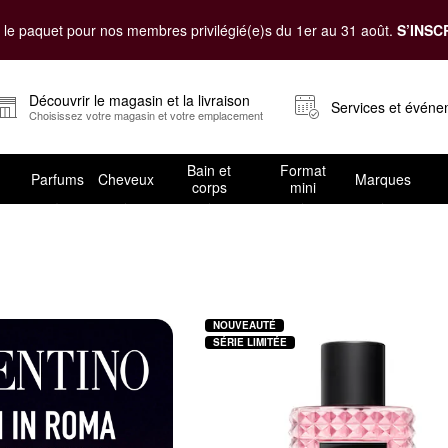
le paquet pour nos membres privilégié(e)s du 1er au 31 août.
S’INSC
Découvrir le magasin et la livraison
Services et évén
Choisissez votre magasin et votre emplacement
Bain et
Format
Parfums
Cheveux
Marques
corps
mini
NOUVEAUTÉ
SÉRIE LIMITÉE