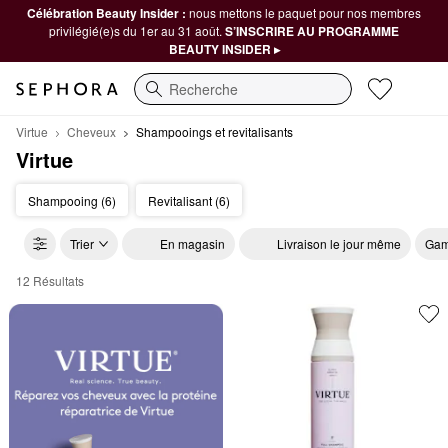
Célébration Beauty Insider :
nous mettons le paquet pour nos membres
privilégié(e)s du 1er au 31 août.
S’INSCRIRE AU PROGRAMME
BEAUTY INSIDER ▸
Recherche
Virtue
Cheveux
Shampooings et revitalisants
Virtue
Shampooing (6)
Revitalisant (6)
Trier
En magasin
Livraison le jour même
Gam
12 Résultats
Virtue Shampooings et revitalisants