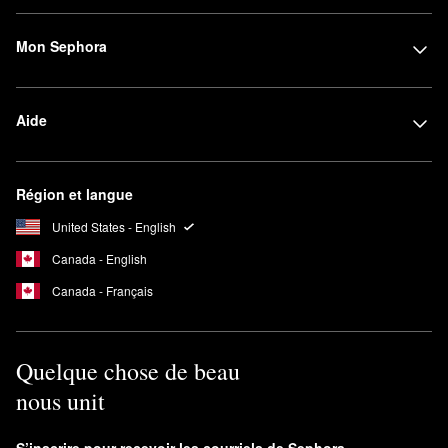
vendus?
Idéale pour lutter contre la sécheresse et les dommages, l'
huile
Mon Sephora
cicatrisante
la plus vendue de Virtue permet de redonner de
l'éclat à vos cheveux tout en les protégeant des effets de
l'environnement.
Aide
Éliminez l'excès de sébum et ajoutez une dose de volume avec
le
populaire shampoing complet
Virtue, qui crée des cheveux
soulevés qui durent longtemps.
Région et langue
Doté d'une formule ultra hydratante,
le masque réparateur
Virtue
est un autre favori pour faire vibrer des mèches plus argentées et
United States - English
plus résistantes.
Canada - English
La vertu est-elle bonne pour diluer les cheveux?
Canada - Français
Conçue pour nettoyer, purifier et préparer la voie à une nouvelle
croissance, la collection Flourish® de Virtue est spécialement
conçue pour améliorer l'épaisseur et minimiser les bris.
Quelque chose de beau
Le shampoing Flourish
est doté d'une formule ultra-douce qui
aide à augmenter le volume en éliminant les débris et en ajoutant
nous unit
de l'équilibre au microbiome.
Conçu pour redonner vie aux mèches usées,
le rehausseur de
S’inscrire pour recevoir les courriels de Sephora