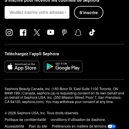
densité Flourish pour une croissance saine des cheveux
est idéal
pour lutter contre l'amincissement causé par des changements
S’inscrire
temporaires, comme le post-partum ou le stress.
Téléchargez l’appli Sephora
Sephora Beauty Canada, Inc. (160 Bloor St. East Suite 1100 Toronto, ON 
M4W 1B9 | Canada, sephora.ca) is requesting consent on its own behalf and 
on behalf of Sephora USA, Inc. (350 Mission Street, Floor 7, San Francisco, 
CA 94105, sephora.com). You may withdraw your consent at any time.
© 2026 Sephora USA, Inc. Tous droits réservés.
Politique de confidentialité
conditions d’utilisation de Sephora
Accessibilité
Plan du site
Préférences en matière de témoins