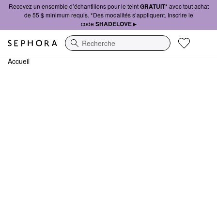
Recevez un ensemble d’échantillons pour le teint
GRATUIT*
avec tout achat
de 55 $ minimum requis. *Des modalités s’appliquent. Inscrire le
code
SHADELOVE ▸
Recherche
Accueil