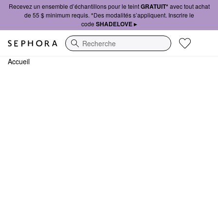
Recevez un ensemble d’échantillons pour le teint
GRATUIT*
avec tout achat
de 55 $ minimum requis. *Des modalités s’appliquent. Inscrire le
code
SHADELOVE ▸
Recherche
Accueil