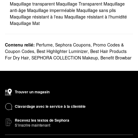
Maquillage transparent
Maquillage Transparent
Maquillage
anti-âge
Maquillage imperméable
Maquillage sans plis
Maquillage résistant à l'eau
Maquillage résistant à l'humidité
Maquillage Mat
Contenu relié:
Perfume
,
Sephora Coupons, Promo Codes &
Coupon Codes
,
Best Highlighter Luminizer
,
Best Hair Products
For Dry Hair
,
SEPHORA COLLECTION Makeup
,
Benefit Browbar
Trouver un magasin
Clavardage avec le service à la clientèle
Recevez les textos de Sephora
S’inscrire maintenant