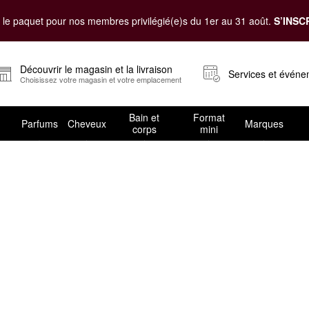
le paquet pour nos membres privilégié(e)s du 1er au 31 août.
S’INSC
Découvrir le magasin et la livraison
Services et évén
Choisissez votre magasin et votre emplacement
Bain et
Format
Parfums
Cheveux
Marques
corps
mini