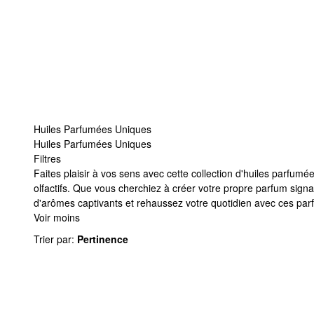
Huiles Parfumées Uniques
Huiles Parfumées Uniques
Filtres
Huiles Parfumées Uniques
Faites plaisir à vos sens avec cette collection d'huiles parf
olfactifs. Que vous cherchiez à créer votre propre parfum sign
d'arômes captivants et rehaussez votre quotidien avec ces par
Voir moins
Trier par
:
Pertinence