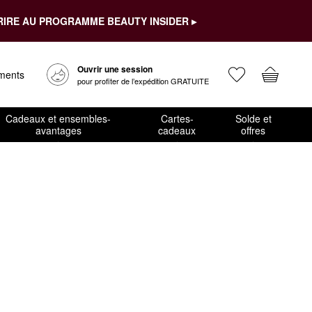
RIRE AU PROGRAMME BEAUTY INSIDER ▸
Ouvrir une session
ements
pour profiter de l’expédition GRATUITE
Cadeaux et ensembles-
Cartes-
Solde et
avantages
cadeaux
offres