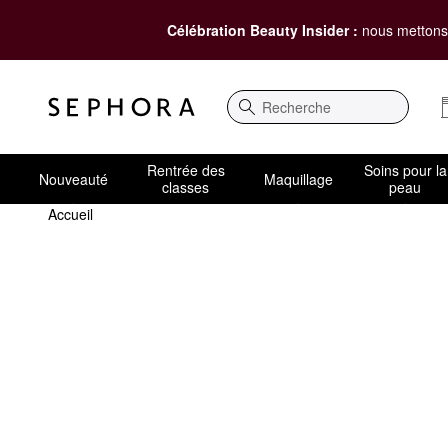
Célébration Beauty Insider :
nous mettons 
Recherche
Rentrée des
Soins pour la
Nouveauté
Maquillage
classes
peau
Accueil