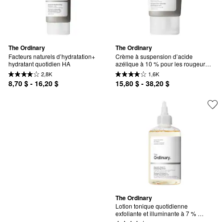
The Ordinary
The Ordinary
Facteurs naturels d’hydratation+ 
Crème à suspension d’acide 
hydratant quotidien HA
azélique à 10 % pour les rougeurs 
et la peau sujette aux imperfections
2,8K
1,6K
8,70 $ - 16,20 $
15,80 $ - 38,20 $
The Ordinary
Lotion tonique quotidienne 
exfoliante et illuminante à 7 % 
d’acide glycolique