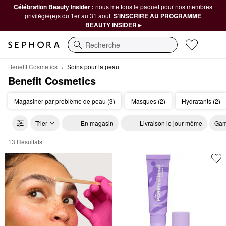
Célébration Beauty Insider :
nous mettons le paquet pour nos membres
privilégié(e)s du 1er au 31 août.
S’INSCRIRE AU PROGRAMME
BEAUTY INSIDER ▸
Recherche
Benefit Cosmetics
Soins pour la peau
Benefit Cosmetics
Magasiner par problème de peau (3)
Masques (2)
Hydratants (2)
Trier
En magasin
Livraison le jour même
Gam
13 Résultats
Benefit Cosmetics Soins pour la peau