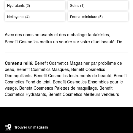
Hydratants (2)
Soins (1)
Nettoyants (4)
Format miniature (5)
Avec des noms amusants et des emballage fantaisistes,
Benefit Cosmetics mettra un sourire sur votre rituel beauté. De
superbes
essentiels pour les joues
au
maquillage pour les yeux
révolutionnaire, vous trouverez des favoris innovants pour
chacun de vos besoins.
Contenu relié:
Benefit Cosmetics Magasiner par problème de
peau
,
Benefit Cosmetics Masques
,
Benefit Cosmetics
Sephora offre-t-elle des produits Benefit Cosmetics?
Démaquillants
,
Benefit Cosmetics Instruments de beauté
,
Benefit
Sephora vend de nombreux produits Benefit Cosmetics. Vous
Cosmetics Fond de teint
,
Benefit Cosmetics Ensembles pour le
voulez donner du volume à vos cils? Notre sélection de
mascaras
visage
,
Benefit Cosmetics Palettes de maquillage
,
Benefit
Benefit Cosmetics repousse les limites quand vient le temps
Cosmetics Hydratants
,
Benefit Cosmetics Meilleurs vendeurs
d’allonger, de volumiser et de courber les cils. Nous offrons
également des formules plus durables et des options
imperméables à l’eau parmi lesquelles choisir.
Si vous recherchez des
essentiels pour les sourcils
, Benefit
Cosmetics offre des favoris haute performance pour chaque look
Trouver un magasin