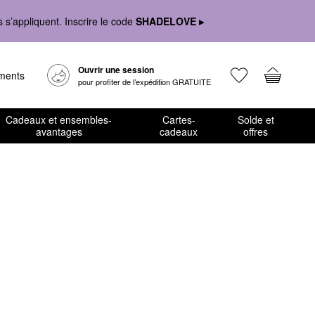
s’appliquent. Inscrire le code
SHADELOVE ▸
Ouvrir une session
ements
pour profiter de l’expédition GRATUITE
Cadeaux et ensembles-
Cartes-
Solde et
avantages
cadeaux
offres