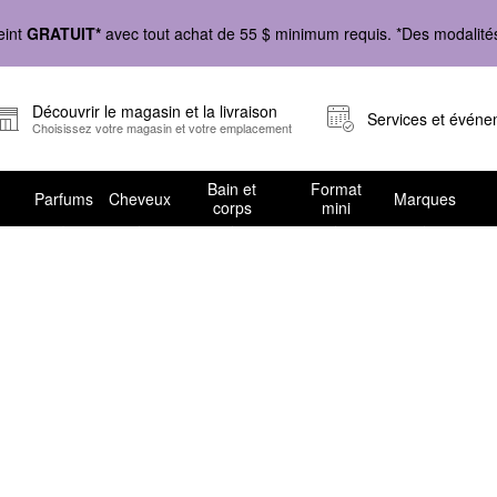
eint
GRATUIT*
avec tout achat de 55 $ minimum requis. *Des modalités 
Découvrir le magasin et la livraison
Services et évén
Choisissez votre magasin et votre emplacement
Bain et
Format
Parfums
Cheveux
Marques
corps
mini