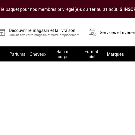
le paquet pour nos membres privilégié(e)s du 1er au 31 août.
S’INSC
Découvrir le magasin et la livraison
Services et évén
Choisissez votre magasin et votre emplacement
Bain et
Format
Parfums
Cheveux
Marques
corps
mini