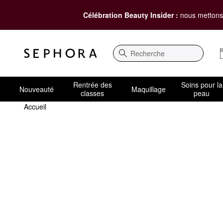
Célébration Beauty Insider :
nous mettons 
Recherche
Rentrée des
Soins pour la
Nouveauté
Maquillage
classes
peau
Accueil