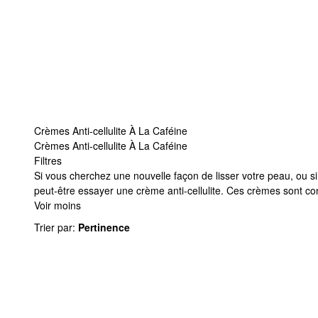
Crèmes Anti-cellulite À La Caféine
Crèmes Anti-cellulite À La Caféine
Filtres
Crèmes Anti-cellulite À La Caféine
Si vous cherchez une nouvelle façon de lisser votre peau, ou s
peut-être essayer une crème anti-cellulite. Ces crèmes sont co
Voir moins
Trier par
:
Pertinence