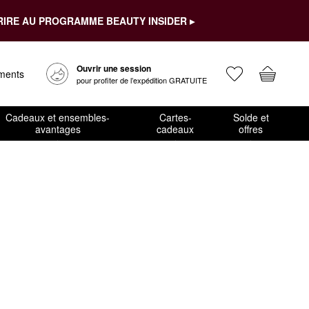
RIRE AU PROGRAMME BEAUTY INSIDER ▸
Ouvrir une session
ements
pour profiter de l’expédition GRATUITE
Cadeaux et ensembles-
Cartes-
Solde et
avantages
cadeaux
offres