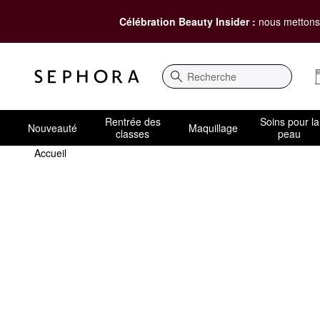
Célébration Beauty Insider :
nous mettons 
Recherche
Rentrée des
Soins pour la
Nouveauté
Maquillage
classes
peau
Accueil