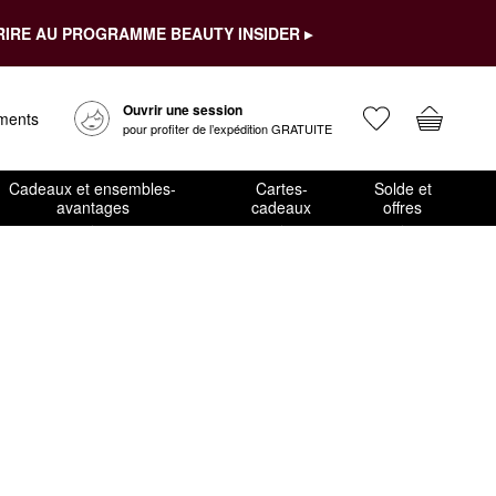
RIRE AU PROGRAMME BEAUTY INSIDER ▸
Ouvrir une session
ements
pour profiter de l’expédition GRATUITE
Cadeaux et ensembles-
Cartes-
Solde et
avantages
cadeaux
offres