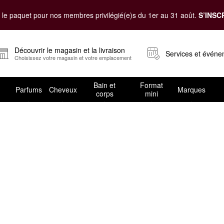
le paquet pour nos membres privilégié(e)s du 1er au 31 août.
S’INSC
Découvrir le magasin et la livraison
Services et évén
Choisissez votre magasin et votre emplacement
Bain et
Format
Parfums
Cheveux
Marques
corps
mini