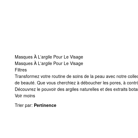
Masques À L'argile Pour Le Visage
Masques À L'argile Pour Le Visage
Filtres
Masques À L'argile Pour Le Visage
Transformez votre routine de soins de la peau avec notre collec
de beauté. Que vous cherchiez à déboucher les pores, à contrô
Découvrez le pouvoir des argiles naturelles et des extraits botan
Voir moins
Trier par
:
Pertinence