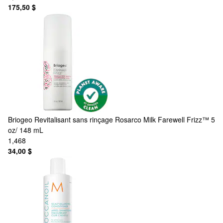
175,50 $
Briogeo
Revitalisant sans rinçage Rosarco Milk Farewell Frizz™ 5
oz/ 148 mL
1,468
34,00 $