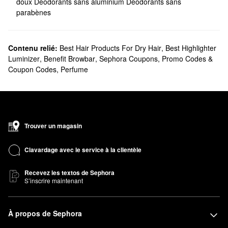
doux
Déodorants sans aluminium
Déodorants sans
parabènes
Contenu relié:
Best Hair Products For Dry Hair
,
Best Highlighter
Luminizer
,
Benefit Browbar
,
Sephora Coupons, Promo Codes &
Coupon Codes
,
Perfume
Trouver un magasin
Clavardage avec le service à la clientèle
Recevez les textos de Sephora
S’inscrire maintenant
À propos de Sephora