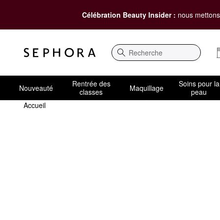
Célébration Beauty Insider :
nous mettons 
Recherche
Rentrée des
Soins pour la
Nouveauté
Maquillage
classes
peau
Accueil