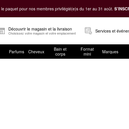
le paquet pour nos membres privilégié(e)s du 1er au 31 août.
S’INSC
Découvrir le magasin et la livraison
Services et évén
Choisissez votre magasin et votre emplacement
Bain et
Format
Parfums
Cheveux
Marques
corps
mini