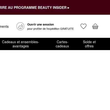
RIRE AU PROGRAMME BEAUTY INSIDER ▸
Ouvrir une session
ements
pour profiter de l’expédition GRATUITE
Cadeaux et ensembles-
Cartes-
Solde et
avantages
cadeaux
offres