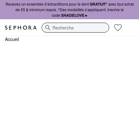
Recevez un ensemble d’échantillons pour le teint
GRATUIT*
avec tout achat
de 55 $ minimum requis. *Des modalités s’appliquent. Inscrire le
code
SHADELOVE ▸
Recherche
Accueil