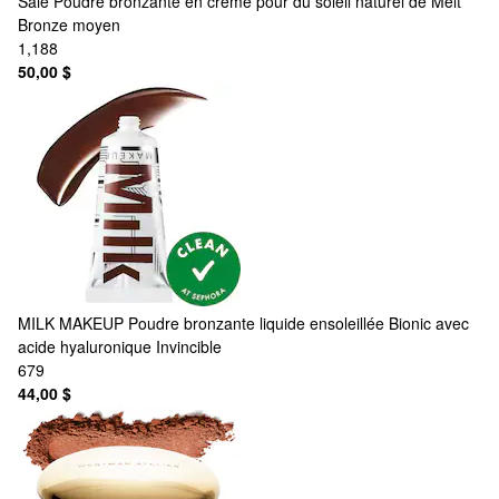
Saie
Poudre bronzante en crème pour du soleil naturel de Melt
Bronze moyen
1,188
50,00 $
MILK MAKEUP
Poudre bronzante liquide ensoleillée Bionic avec
acide hyaluronique Invincible
679
44,00 $