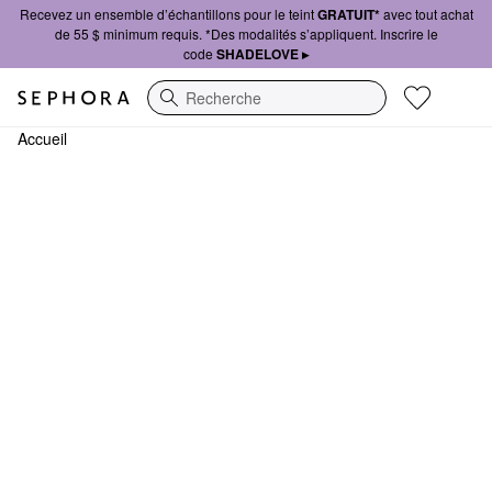
Recevez un ensemble d’échantillons pour le teint
GRATUIT*
avec tout achat
de 55 $ minimum requis. *Des modalités s’appliquent. Inscrire le
code
SHADELOVE ▸
Recherche
Accueil