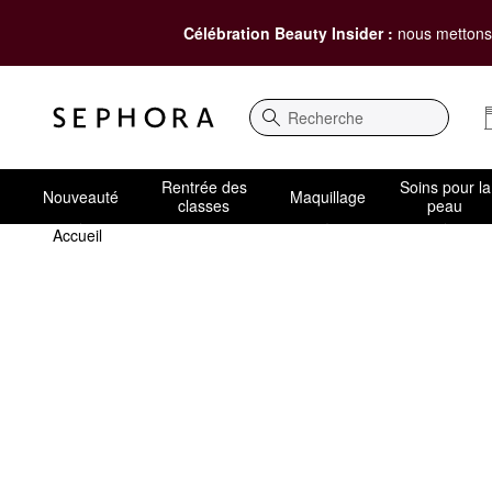
Célébration Beauty Insider :
nous mettons 
Recherche
Rentrée des
Soins pour la
Nouveauté
Maquillage
classes
peau
Accueil