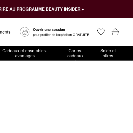
RIRE AU PROGRAMME BEAUTY INSIDER ▸
Ouvrir une session
ements
pour profiter de l’expédition GRATUITE
Cadeaux et ensembles-
Cartes-
Solde et
avantages
cadeaux
offres