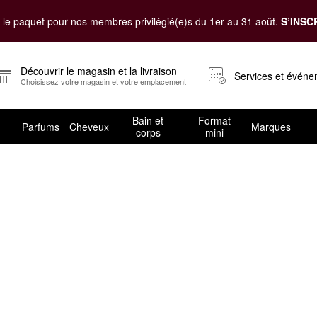
le paquet pour nos membres privilégié(e)s du 1er au 31 août.
S’INSC
Découvrir le magasin et la livraison
Services et évén
Choisissez votre magasin et votre emplacement
Bain et
Format
Parfums
Cheveux
Marques
corps
mini