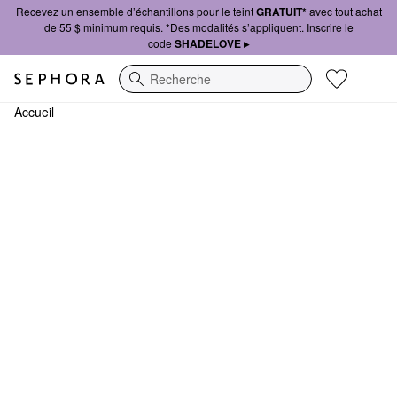
Recevez un ensemble d’échantillons pour le teint
GRATUIT*
avec tout achat
de 55 $ minimum requis. *Des modalités s’appliquent. Inscrire le
code
SHADELOVE ▸
Recherche
Accueil