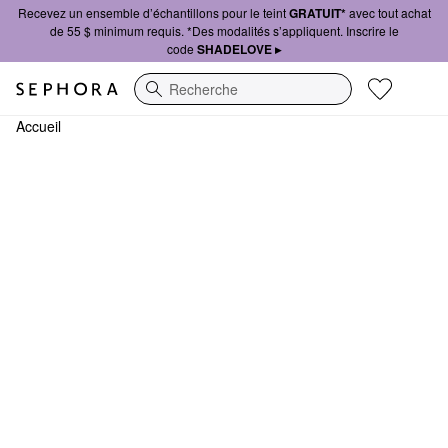
Recevez un ensemble d’échantillons pour le teint
GRATUIT*
avec tout achat
de 55 $ minimum requis. *Des modalités s’appliquent. Inscrire le
code
SHADELOVE ▸
Recherche
Accueil