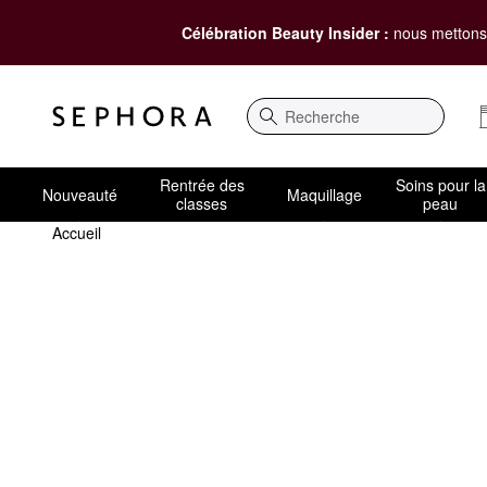
Célébration Beauty Insider :
nous mettons 
Recherche
Rentrée des
Soins pour la
Nouveauté
Maquillage
classes
peau
Accueil