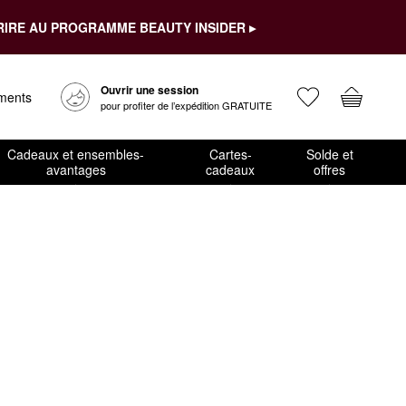
RIRE AU PROGRAMME BEAUTY INSIDER ▸
Ouvrir une session
ements
pour profiter de l’expédition GRATUITE
Cadeaux et ensembles-
Cartes-
Solde et
avantages
cadeaux
offres