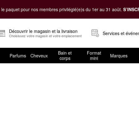
le paquet pour nos membres privilégié(e)s du 1er au 31 août.
S’INSC
Découvrir le magasin et la livraison
Services et évén
Choisissez votre magasin et votre emplacement
Bain et
Format
Parfums
Cheveux
Marques
corps
mini