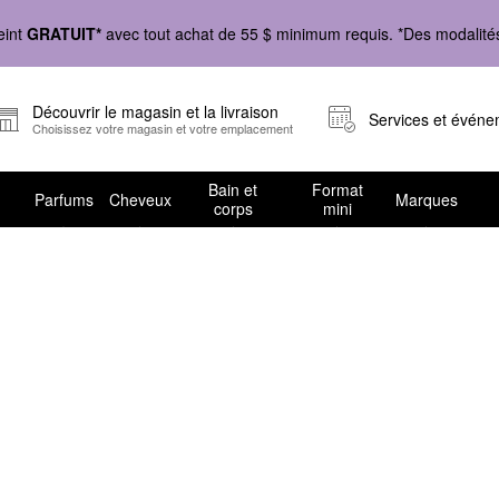
eint
GRATUIT*
avec tout achat de 55 $ minimum requis. *Des modalités 
Découvrir le magasin et la livraison
Services et évén
Choisissez votre magasin et votre emplacement
Bain et
Format
Parfums
Cheveux
Marques
corps
mini