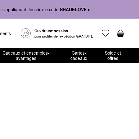
s’appliquent. Inscrire le code
SHADELOVE ▸
Ouvrir une session
ements
pour profiter de l’expédition GRATUITE
Cadeaux et ensembles-
Cartes-
Solde et
avantages
cadeaux
offres