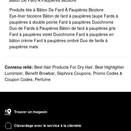
Bâton De Fard À Paupières Bicolore
Produits liés à Bâton De Fard À Paupières Bicolore
Eye-liner bicolore
Bâton de fard à paupières taupe
Fards à
paupières à double pointe
Fard à paupières Duochrome
Duo de Fards à Paupières
Bâton de fard à paupières gris
Fard à paupières violet Duochrome
Fard à paupières en
bâton crème
Fard à paupières ombré
Duo de fards à
paupières mats
Contenu relié:
Best Hair Products For Dry Hair
,
Best Highlighter
Luminizer
,
Benefit Browbar
,
Sephora Coupons, Promo Codes &
Coupon Codes
,
Perfume
Trouver un magasin
Clavardage avec le service à la clientèle