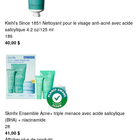
Kiehl's Since 1851
Nettoyant pour le visage anti-acné avec acide
salicylique 4.2 oz/125 ml
186
40,00 $
Skinfix
Ensemble Acne+ triple menace avec acide salicylique
(BHA) + niacinamide
28
41,00 $
Afficher plus de produits