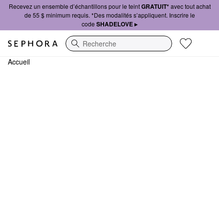
Recevez un ensemble d’échantillons pour le teint
GRATUIT*
avec tout achat
de 55 $ minimum requis. *Des modalités s’appliquent. Inscrire le
code
SHADELOVE ▸
Recherche
Accueil