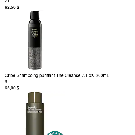
21
62,50 $
Oribe
Shampoing purifiant The Cleanse 7.1 oz/ 200mL
9
63,00 $