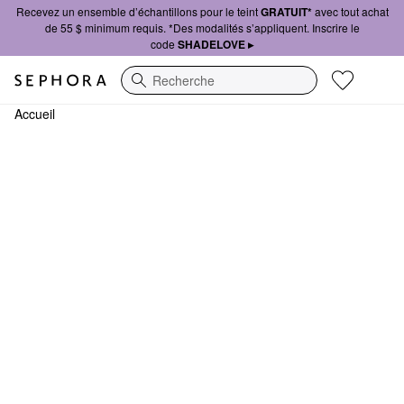
Recevez un ensemble d’échantillons pour le teint
GRATUIT*
avec tout achat
de 55 $ minimum requis. *Des modalités s’appliquent. Inscrire le
code
SHADELOVE ▸
Recherche
Accueil