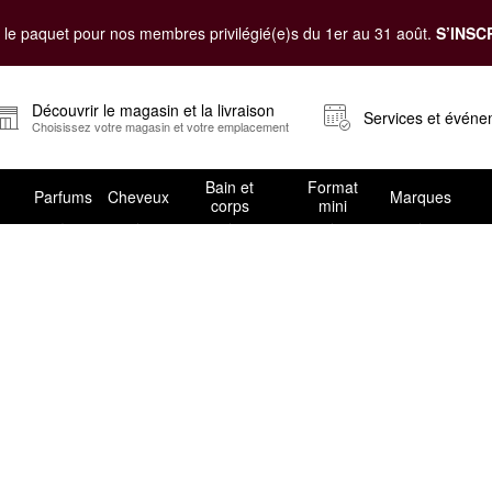
le paquet pour nos membres privilégié(e)s du 1er au 31 août.
S’INSC
Découvrir le magasin et la livraison
Services et évén
Choisissez votre magasin et votre emplacement
Bain et
Format
Parfums
Cheveux
Marques
corps
mini