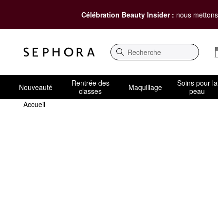
Célébration Beauty Insider :
nous mettons 
Recherche
Rentrée des
Soins pour la
Nouveauté
Maquillage
classes
peau
Accueil