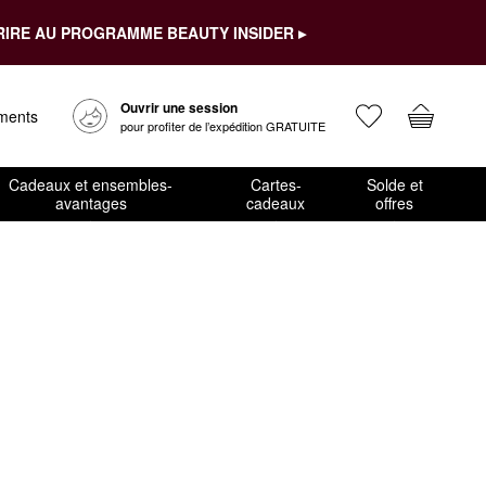
RIRE AU PROGRAMME BEAUTY INSIDER ▸
Ouvrir une session
ements
pour profiter de l’expédition GRATUITE
Cadeaux et ensembles-
Cartes-
Solde et
avantages
cadeaux
offres