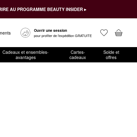
RIRE AU PROGRAMME BEAUTY INSIDER ▸
Ouvrir une session
ements
pour profiter de l’expédition GRATUITE
Cadeaux et ensembles-
Cartes-
Solde et
avantages
cadeaux
offres