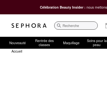
Célébration Beauty Insider :
nous mettons 
Recherche
Rentrée des
Soins pour la
Nouveauté
Maquillage
classes
peau
Accueil