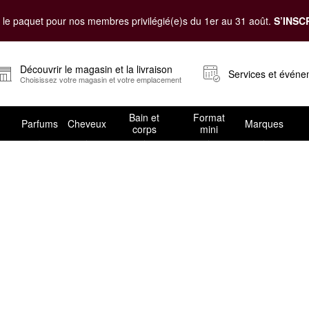
le paquet pour nos membres privilégié(e)s du 1er au 31 août.
S’INSC
Découvrir le magasin et la livraison
Services et évén
Choisissez votre magasin et votre emplacement
Bain et
Format
Parfums
Cheveux
Marques
corps
mini