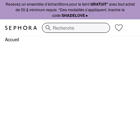
Recevez un ensemble d’échantillons pour le teint
GRATUIT*
avec tout achat
de 55 $ minimum requis. *Des modalités s’appliquent. Inscrire le
code
SHADELOVE ▸
Recherche
Accueil