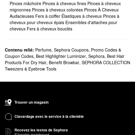
Pinces mâchoire
Pinces à cheveux fines
Pinces à cheveux
mignonnes
Pinces à cheveux colorées
Pinces À Cheveux
Audacieuses
Fers à coiffer
Élastiques à cheveux
Pinces à
cheveux pour cheveux épais
Ensembles d'attaches pour
cheveux
Fers à cheveux bouclés
Contenu relié:
Perfume
,
Sephora Coupons, Promo Codes &
Coupon Codes
,
Best Highlighter Luminizer
,
Sephora
,
Best Hair
Products For Dry Hair
,
Benefit Browbar
,
SEPHORA COLLECTION
Tweezers & Eyebrow Tools
Trouver un magasin
Clavardage avec le service à la clientèle
Recevez les textos de Sephora
S’inscrire maintenant