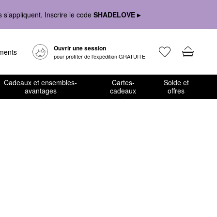
s’appliquent. Inscrire le code
SHADELOVE ▸
Ouvrir une session
ements
pour profiter de l’expédition GRATUITE
Cadeaux et ensembles-
Cartes-
Solde et
avantages
cadeaux
offres