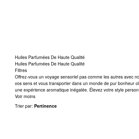
Huiles Parfumées De Haute Qualité
Huiles Parfumées De Haute Qualité
Filtres
Huiles Parfumées De Haute Qualité
Offrez-vous un voyage sensoriel pas comme les autres avec notr
vos sens et vous transporter dans un monde de pur bonheur olfa
une expérience aromatique inégalée. Élevez votre style person
Voir moins
Trier par
:
Pertinence