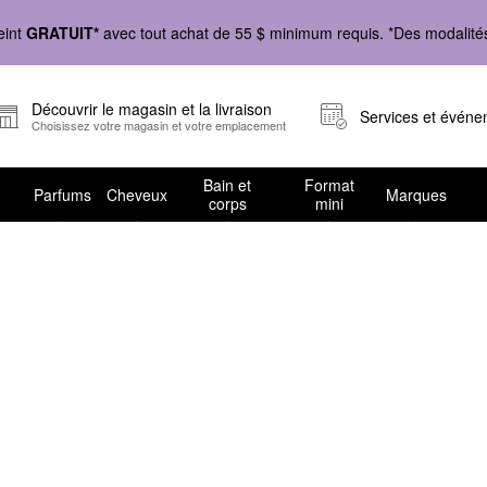
eint
GRATUIT*
avec tout achat de 55 $ minimum requis. *Des modalités 
Découvrir le magasin et la livraison
Services et évén
Choisissez votre magasin et votre emplacement
Bain et
Format
Parfums
Cheveux
Marques
corps
mini