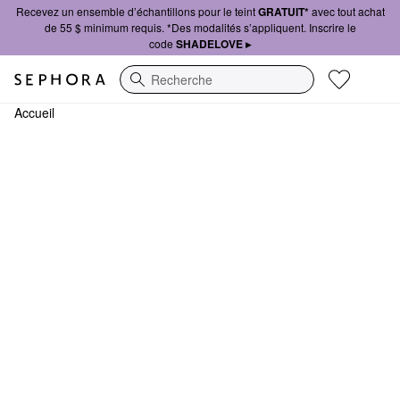
Recevez un ensemble d’échantillons pour le teint
GRATUIT*
avec tout achat
de 55 $ minimum requis. *Des modalités s’appliquent. Inscrire le
code
SHADELOVE ▸
Recherche
Accueil