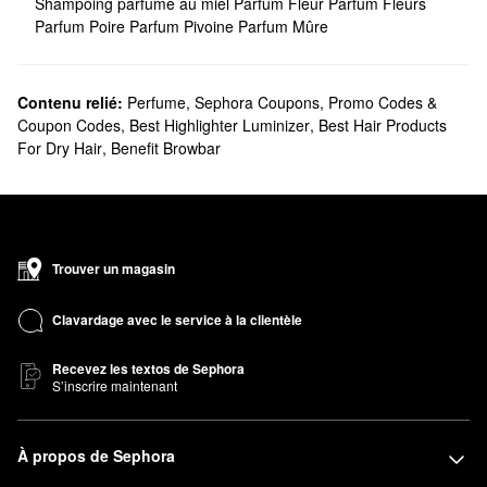
Shampoing parfumé au miel
Parfum Fleur
Parfum Fleurs
Parfum Poire
Parfum Pivoine
Parfum Mûre
Contenu relié:
Perfume
,
Sephora Coupons, Promo Codes &
Coupon Codes
,
Best Highlighter Luminizer
,
Best Hair Products
For Dry Hair
,
Benefit Browbar
Trouver un magasin
Clavardage avec le service à la clientèle
Recevez les textos de Sephora
S’inscrire maintenant
À propos de Sephora