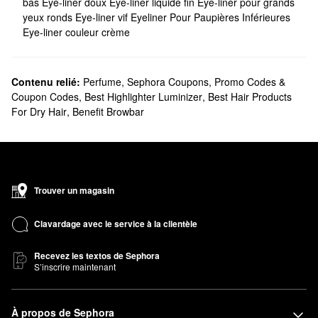
bas
Eye-liner doux
Eye-liner liquide fin
Eye-liner pour grands
yeux ronds
Eye-liner vif
Eyeliner Pour Paupières Inférieures
Eye-liner couleur crème
Contenu relié:
Perfume
,
Sephora Coupons, Promo Codes &
Coupon Codes
,
Best Highlighter Luminizer
,
Best Hair Products
For Dry Hair
,
Benefit Browbar
Trouver un magasin
Clavardage avec le service à la clientèle
Recevez les textos de Sephora
S’inscrire maintenant
À propos de Sephora