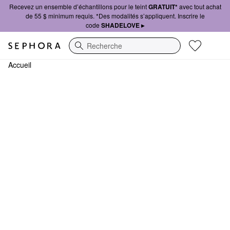
Recevez un ensemble d’échantillons pour le teint
GRATUIT*
avec tout achat
de 55 $ minimum requis. *Des modalités s’appliquent. Inscrire le
code
SHADELOVE ▸
Recherche
Accueil