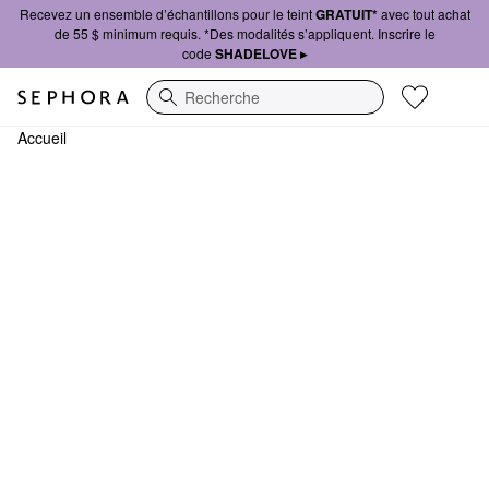
Recevez un ensemble d’échantillons pour le teint
GRATUIT*
avec tout achat
de 55 $ minimum requis. *Des modalités s’appliquent. Inscrire le
code
SHADELOVE ▸
Recherche
Accueil