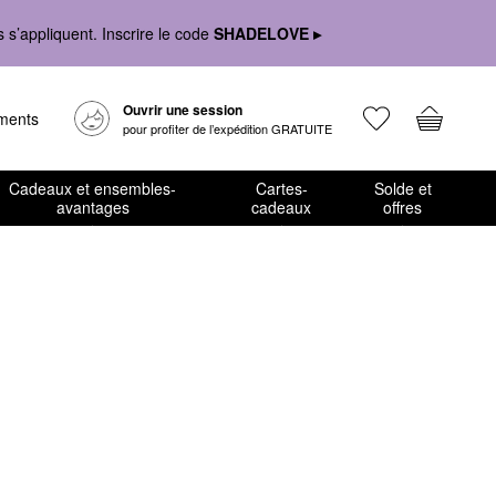
s’appliquent. Inscrire le code
SHADELOVE ▸
Ouvrir une session
ements
pour profiter de l’expédition GRATUITE
Cadeaux et ensembles-
Cartes-
Solde et
avantages
cadeaux
offres