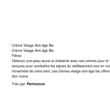
Crème Visage Anti-âge Bio
Crème Visage Anti-âge Bio
Filtres
Crème Visage Anti-âge Bio
Obtenez une peau jeune et éclatante avec ces crèmes pour le v
conçues pour combattre les signes du vieillissement tout en nour
l'ensemble de votre teint, ces crèmes visage anti-âge bio offre
Voir moins
Trier par
:
Pertinence