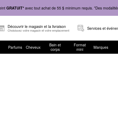
eint
GRATUIT*
avec tout achat de 55 $ minimum requis. *Des modalités 
Découvrir le magasin et la livraison
Services et évén
Choisissez votre magasin et votre emplacement
Bain et
Format
Parfums
Cheveux
Marques
corps
mini