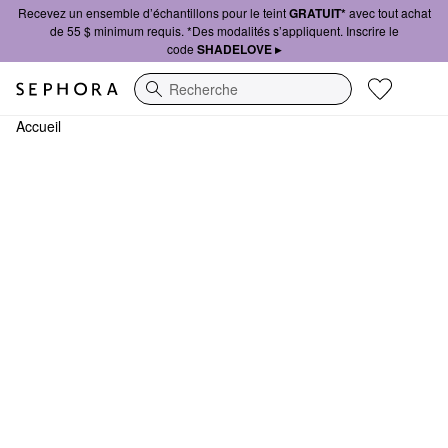
Recevez un ensemble d’échantillons pour le teint
GRATUIT*
avec tout achat
de 55 $ minimum requis. *Des modalités s’appliquent. Inscrire le
code
SHADELOVE ▸
Recherche
Accueil