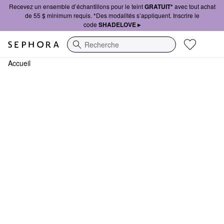
Recevez un ensemble d’échantillons pour le teint
GRATUIT*
avec tout achat
de 55 $ minimum requis. *Des modalités s’appliquent. Inscrire le
code
SHADELOVE ▸
Recherche
Accueil