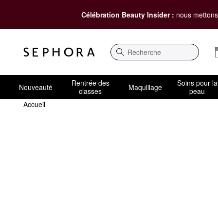
Célébration Beauty Insider :
nous mettons 
Recherche
Rentrée des
Soins pour la
Nouveauté
Maquillage
classes
peau
Accueil