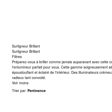
Surligneur Brillant
Surligneur Brillant
Filtres
Surligneur Brillant
Préparez-vous à briller comme jamais auparavant avec cette coll
l'enlumineur parfait pour vous. Cette gamme soigneusement sé
époustouflant et éclairé de l'intérieur. Des illuminateurs créme
radieux tant convoité.
Voir moins
Trier par
:
Pertinence