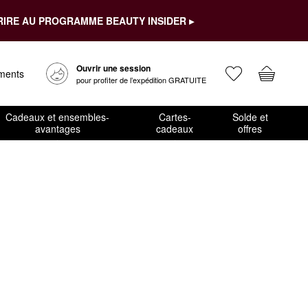
RIRE AU PROGRAMME BEAUTY INSIDER ▸
Ouvrir une session
ements
pour profiter de l’expédition GRATUITE
Cadeaux et ensembles-
Cartes-
Solde et
avantages
cadeaux
offres