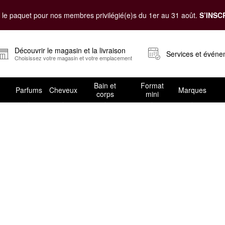
le paquet pour nos membres privilégié(e)s du 1er au 31 août.
S’INSC
Découvrir le magasin et la livraison
Services et évén
Choisissez votre magasin et votre emplacement
Bain et
Format
Parfums
Cheveux
Marques
corps
mini