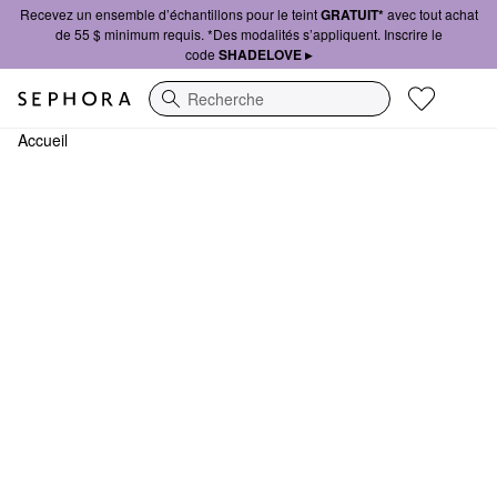
Recevez un ensemble d’échantillons pour le teint
GRATUIT*
avec tout achat
de 55 $ minimum requis. *Des modalités s’appliquent. Inscrire le
code
SHADELOVE ▸
Recherche
Accueil