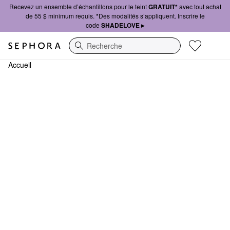
Recevez un ensemble d’échantillons pour le teint
GRATUIT*
avec tout achat
de 55 $ minimum requis. *Des modalités s’appliquent. Inscrire le
code
SHADELOVE ▸
Recherche
Accueil