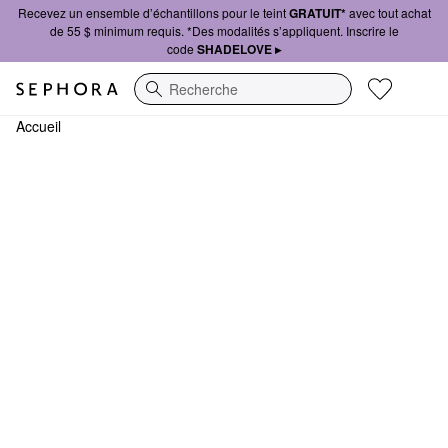
Recevez un ensemble d’échantillons pour le teint
GRATUIT*
avec tout achat
de 55 $ minimum requis. *Des modalités s’appliquent. Inscrire le
code
SHADELOVE ▸
Recherche
Accueil