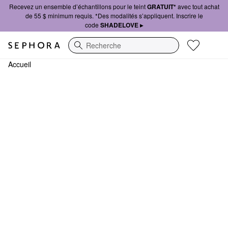
Recevez un ensemble d’échantillons pour le teint
GRATUIT*
avec tout achat
de 55 $ minimum requis. *Des modalités s’appliquent. Inscrire le
code
SHADELOVE ▸
Recherche
Accueil