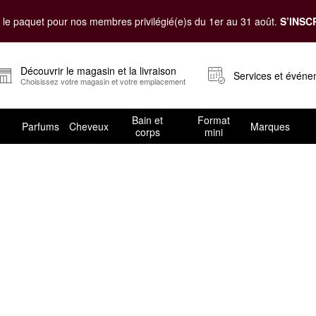
le paquet pour nos membres privilégié(e)s du 1er au 31 août.
S’INSC
Découvrir le magasin et la livraison
Services et évén
Choisissez votre magasin et votre emplacement
Bain et
Format
Parfums
Cheveux
Marques
corps
mini