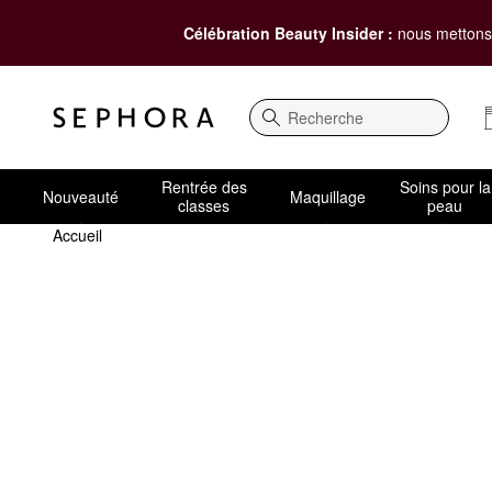
Célébration Beauty Insider :
nous mettons 
Recherche
Rentrée des
Soins pour la
Nouveauté
Maquillage
classes
peau
Accueil