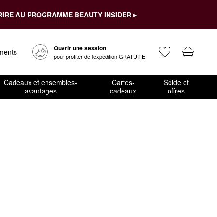
RIRE AU PROGRAMME BEAUTY INSIDER ▸
Ouvrir une session
ements
pour profiter de l’expédition GRATUITE
Cadeaux et ensembles-
Cartes-
Solde et
avantages
cadeaux
offres