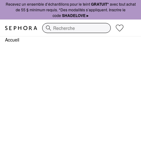
Recevez un ensemble d’échantillons pour le teint
GRATUIT*
avec tout achat
de 55 $ minimum requis. *Des modalités s’appliquent. Inscrire le
code
SHADELOVE ▸
Recherche
Accueil