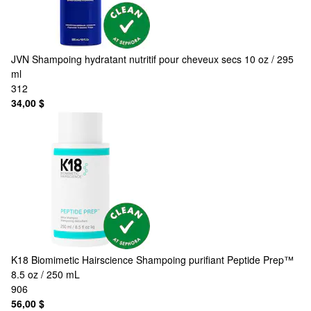
JVN
Shampoing hydratant nutritif pour cheveux secs 10 oz / 295
ml
312
34,00 $
K18 Biomimetic Hairscience
Shampoing purifiant Peptide Prep™
8.5 oz / 250 mL
906
56,00 $