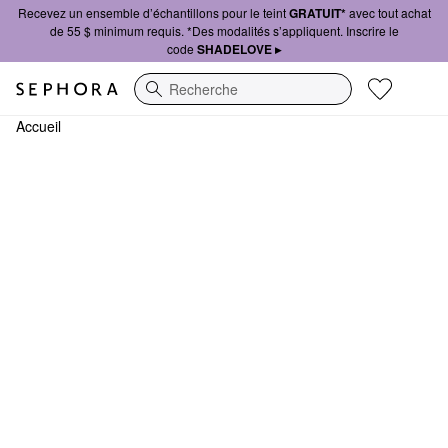
Recevez un ensemble d’échantillons pour le teint
GRATUIT*
avec tout achat
de 55 $ minimum requis. *Des modalités s’appliquent. Inscrire le
code
SHADELOVE ▸
Recherche
Accueil